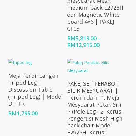
mesyuarat Mesh
RM12,983.00.
RM10,386.00.
medium back E2926H
dan Magnetic White
board 4×6 | PAKEJ
CF03
RM
5,819.00
–
Price
RM
12,915.00
range:
RM5,819.00
through
RM12,915.00
Add To Cart
Meja Perbincangan
Select Options
Tripod Leg |
PAKEJ SET PERABOT
Discussion Table
BILIK MESYUARAT |
(Tripod Leg) | Model
Terdiri dari : 1. Meja
DT-TR
Mesyuarat Petak Siri
P (Pole Leg), 2. Kerusi
RM
1,795.00
Pengerusi Mesh High
back chair Model
E2925H, Kerusi