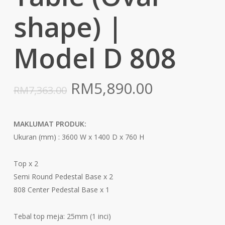
shape) |
Model D 808
Original
Current
RM
5,890.00
RM
7,363.00
price
price
was:
is:
MAKLUMAT PRODUK:
RM7,363.00.
RM5,890.0
Ukuran (mm) : 3600 W x 1400 D x 760 H
Top x 2
Semi Round Pedestal Base x 2
808 Center Pedestal Base x 1
Tebal top meja: 25mm (1 inci)