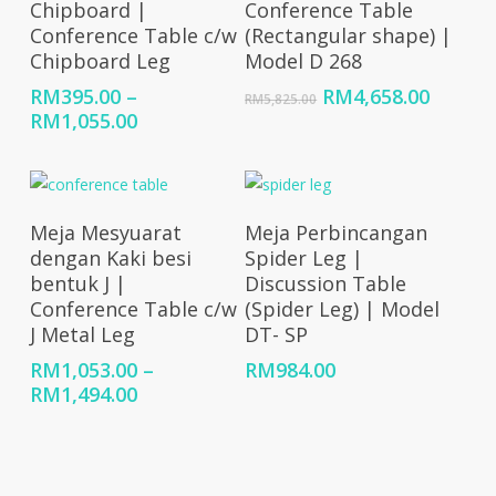
Chipboard |
Conference Table
Conference Table c/w
(Rectangular shape) |
Chipboard Leg
Model D 268
Original
Curren
RM
395.00
–
RM
4,658.00
RM
5,825.00
Price
price
price
RM
1,055.00
range:
was:
is:
RM395.00
RM5,825.00.
RM4,65
through
RM1,055.00
Select Options
Add To Cart
Meja Mesyuarat
Meja Perbincangan
dengan Kaki besi
Spider Leg |
bentuk J |
Discussion Table
Conference Table c/w
(Spider Leg) | Model
J Metal Leg
DT- SP
RM
1,053.00
–
RM
984.00
Price
RM
1,494.00
range:
RM1,053.00
through
RM1,494.00