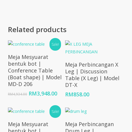
Related products
Sale!
Add To Cart
Meja Mesyuarat
Add To Cart
bentuk bot |
Meja Perbincangan X
Conference Table
Leg | Discussion
(Boat shape) | Model
Table (X Leg) | Model
MD-D 206
DT-X
Original
Current
RM
3,948.00
RM
858.00
RM
4,934.00
price
price
was:
is:
RM4,934.00.
Sale!
RM3,948.00.
Select Options
Add To Cart
Meja Mesyuarat
Meja Perbincangan
bentuk bot |
Drum Leg |