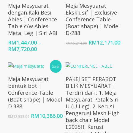
RM3,189.00
RM1,055.00
Select Options
Add To Cart
Meja Mesyuarat
Meja Mesyuarat
dengan Kaki Besi
Eksklusif | Exclusive
Abies | Conference
Conference Table
Table c/w Abies
(Boat shape) | Model
Metal Leg | Siri ABI
D-288
Original
Curr
RM
1,447.00
–
RM
12,171.00
RM
15,214.00
Price
price
price
RM
7,720.00
range:
was:
is:
RM1,447.00
RM15,214.00.
RM12
Sale!
through
RM7,720.00
Add To Cart
Select Options
Meja Mesyuarat
PAKEJ SET PERABOT
bentuk bot |
BILIK MESYUARAT |
Conference Table
Terdiri dari : 1. Meja
(Boat shape) | Model
Mesyuarat Petak Siri
D 388
U (U Leg), 2. Kerusi
Pengerusi Mesh High
Original
Current
RM
10,386.00
RM
12,983.00
back chair Model
price
price
E2925H, Kerusi
was:
is: