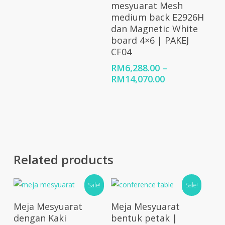
mesyuarat Mesh
medium back E2926H
dan Magnetic White
board 4×6 | PAKEJ
CF04
RM
6,288.00
–
Price
RM
14,070.00
range:
RM6,288.00
through
RM14,070.00
Related products
Sale!
Sale!
Select Options
Add To Cart
Meja Mesyuarat
Meja Mesyuarat
dengan Kaki
bentuk petak |