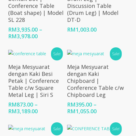
Conference Table
Discussion Table
(Boat shape) | Model
(Drum Leg) | Model
SL 228
DT-D
RM
3,935.00
–
RM
1,003.00
Price
RM
3,978.00
range:
RM3,935.00
Sale!
Sale!
through
RM3,978.00
Select Options
Select Options
Meja Mesyuarat
Meja Mesyuarat
dengan Kaki Besi
dengan Kaki
Petak | Conference
Chipboard |
Table c/w Square
Conference Table c/w
Metal Leg | Siri S
Chipboard Leg
RM
873.00
–
RM
395.00
–
Price
Price
RM
3,189.00
RM
1,055.00
range:
range:
RM873.00
RM395.00
Sale!
Sale!
through
through