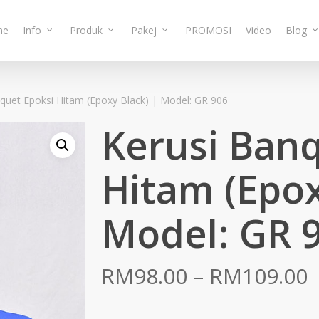
me
Info
Produk
Pakej
PROMOSI
Video
Blog
quet Epoksi Hitam (Epoxy Black) | Model: GR 906
Kerusi Banq
Hitam (Epox
Model: GR 
P
RM
98.00
–
RM
109.00
r
R