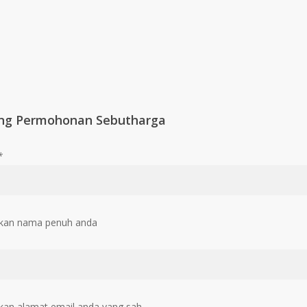
ng Permohonan Sebutharga
*
kan nama penuh anda
an alamat email anda yang sah