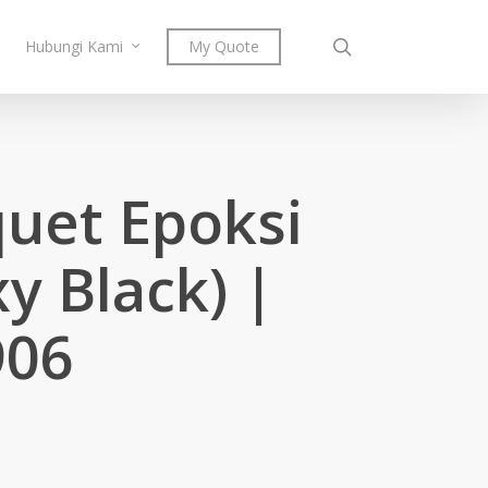
search
Hubungi Kami
My Quote
uet Epoksi
y Black) |
906
rice
ange:
M98.00