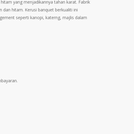
hitam yang menjadikannya tahan karat. Fabrik
hrough
an hitam. Kerusi banquet berkualiti ini
M109.00
ement seperti kanopi, katerng, majlis dalam
mbayaran.