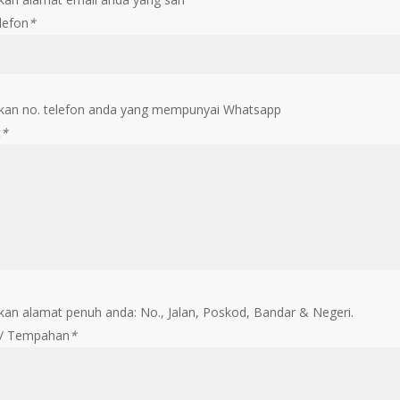
lefon
*
an no. telefon anda yang mempunyai Whatsapp
t
*
an alamat penuh anda: No., Jalan, Poskod, Bandar & Negeri.
 / Tempahan
*