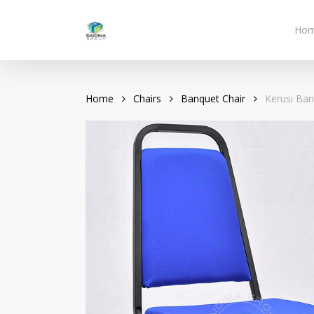
Skip
to
Ho
main
content
Home
Chairs
Banquet Chair
Kerusi Ban