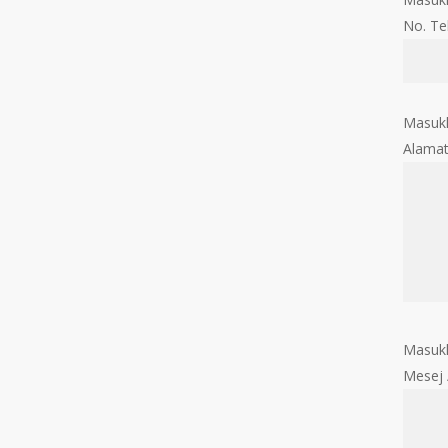
No. Te
Masukk
Alama
Masukk
Mesej