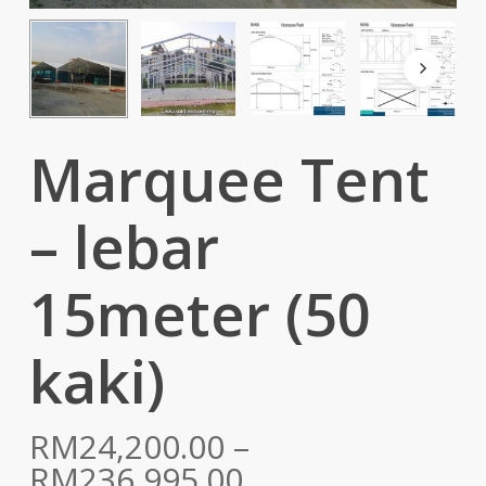
Marquee Tent
– lebar
15meter (50
kaki)
RM
24,200.00
–
Price
RM
236,995.00