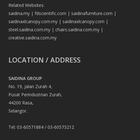
Related Websites:
saidina.my
|
fdscientific.com
|
saidinafurniture.com
|
saidinaxlcanopy.com.my
|
saidinaxlcanopy.com
|
steel.saidina.com.my
|
chairs.saidina.com.my
|
creative.saidina.com.my
LOCATION / ADDRESS
SAIDINA GROUP
No. 19, Jalan Zurah 4,
Pusat Perindustrian Zurah,
44200 Rasa,
Selangor.
Tel: 03-60571884 / 03-60573212