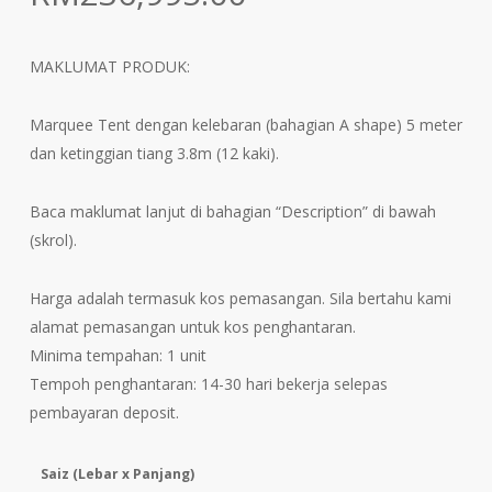
range:
RM24,200.00
MAKLUMAT PRODUK:
through
RM236,995.00
Marquee Tent dengan kelebaran (bahagian A shape) 5 meter
dan ketinggian tiang 3.8m (12 kaki).
Baca maklumat lanjut di bahagian “Description” di bawah
(skrol).
Harga adalah termasuk kos pemasangan. Sila bertahu kami
alamat pemasangan untuk kos penghantaran.
Minima tempahan: 1 unit
Tempoh penghantaran: 14-30 hari bekerja selepas
pembayaran deposit.
Saiz (Lebar x Panjang)