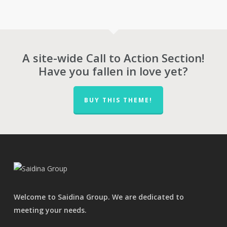
RM22,785.00
through
RM223,644.00
A site-wide Call to Action Section!
Have you fallen in love yet?
BUY THIS THEME!
Welcome to Saidina Group. We are dedicated to
meeting your needs.