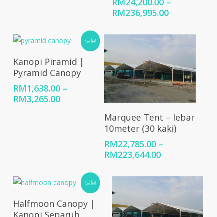
through
RM
24,200.00
–
RM3,570.00
Price
RM
236,995.00
range:
RM24,200.0
Sale!
through
RM236,995.
Select Options
Kanopi Piramid |
Pyramid Canopy
RM
1,638.00
–
Price
RM
3,265.00
range:
Select Options
Marquee Tent – lebar
RM1,638.00
10meter (30 kaki)
through
RM3,265.00
RM
22,785.00
–
Price
RM
223,644.00
range:
RM22,785.00
Sale!
through
RM223,644.0
Select Options
Halfmoon Canopy |
Kanopi Separuh