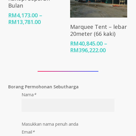
Bulan
RM
4,173.00
–
Price
RM
13,781.00
Select Options
Marquee Tent – lebar
range:
20meter (66 kaki)
RM4,173.00
through
RM
40,845.00
–
RM13,781.00
Price
RM
396,222.00
range:
RM40,845.0
through
RM396,222.
Borang Permohonan Sebutharga
Nama
*
Masukkan nama penuh anda
Email
*