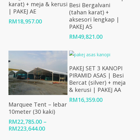
karat) + meja & kerusi
Besi Bergalvani
| PAKEJ AE
(tahan karat) +
aksesori lengkap |
RM
18,957.00
PAKEJ A5
RM
49,821.00
Add To Cart
PAKEJ SET 3 KANOPI
PIRAMID ASAS | Besi
Bercat (silver) + meja
& kerusi | PAKEJ AA
RM
16,359.00
Select Options
Marquee Tent – lebar
10meter (30 kaki)
RM
22,785.00
–
Price
RM
223,644.00
range: