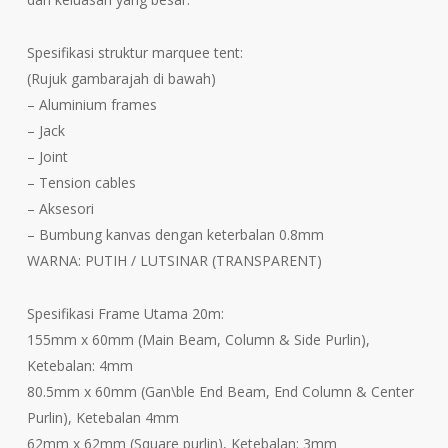
Spesifikasi struktur marquee tent:
(Rujuk gambarajah di bawah)
– Aluminium frames
– Jack
– Joint
– Tension cables
– Aksesori
– Bumbung kanvas dengan keterbalan 0.8mm
WARNA: PUTIH / LUTSINAR (TRANSPARENT)
Spesifikasi Frame Utama 20m:
155mm x 60mm (Main Beam, Column & Side Purlin),
Ketebalan: 4mm
80.5mm x 60mm (Gan\ble End Beam, End Column & Center
Purlin), Ketebalan 4mm
62mm x 62mm (Square purlin), Ketebalan: 3mm