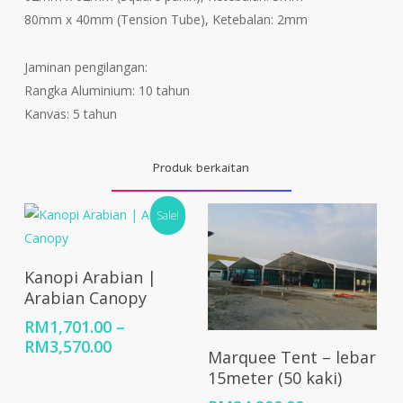
80mm x 40mm (Tension Tube), Ketebalan: 2mm
Jaminan pengilangan:
Rangka Aluminium: 10 tahun
Kanvas: 5 tahun
Produk berkaitan
Sale!
Select Options
Kanopi Arabian |
Arabian Canopy
RM
1,701.00
–
Price
RM
3,570.00
Select Options
Marquee Tent – lebar
range:
15meter (50 kaki)
RM1,701.00