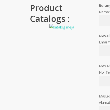
Product
Boran
Nama
Catalogs :
Masuk
Email
*
Masukk
No. Te
Masukk
Alama