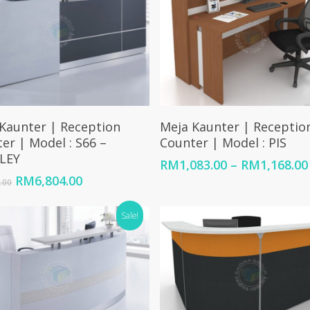
Add To Cart
Select Options
Kaunter | Reception
Meja Kaunter | Receptio
er | Model : S66 –
Counter | Model : PIS
LEY
RM
1,083.00
–
RM
1,168.00
Original
Current
RM
6,804.00
.00
price
price
was:
is:
Sale!
RM8,503.00.
RM6,804.00.