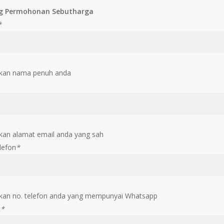
g Permohonan Sebutharga
*
kan nama penuh anda
an alamat email anda yang sah
lefon
*
an no. telefon anda yang mempunyai Whatsapp
t
*