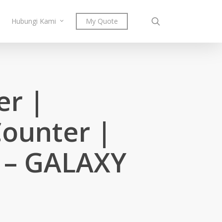
search
Hubungi Kami
My Quote
er |
Counter |
3 – GALAXY
urrent
rice
s: