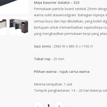
Meja Kaunter Galaksi – S23
RM11,638.00
R
Permukaan particle board setebal 25mm denga
warna solid atauwoodgrain. Bahagian tepinya 
semua bucu dan tepi dibulatkan, yang boleh dig
bertujuan untuk memanfaatkan sepenuhnya rua
yang menghasilkan permukaan kerja yang jelas
Saiz (mm) :
2960 W x 880 D x 1100 H
Tebal top :
25 mm
Pilihan warna : rujuk carta warna
Minima tempahan: 1 unit
Tempoh penghantaran: 14 – 20 hari bekerja s