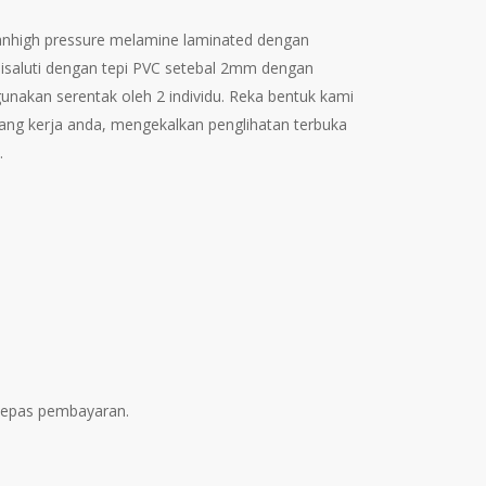
.
M9,311.00.
nhigh pressure melamine laminated dengan
disaluti dengan tepi PVC setebal 2mm dengan
unakan serentak oleh 2 individu. Reka bentuk kami
ng kerja anda, mengekalkan penglihatan terbuka
.
elepas pembayaran.