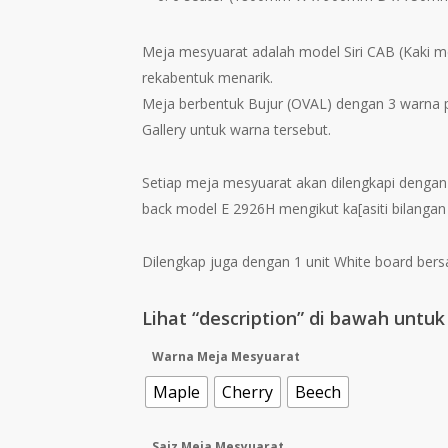
Meja mesyuarat adalah model Siri CAB (Kaki me
rekabentuk menarik.
Meja berbentuk Bujur (OVAL) dengan 3 warna pi
Gallery untuk warna tersebut.
Setiap meja mesyuarat akan dilengkapi dengan
back model E 2926H mengikut ka[asiti bilangan
Dilengkap juga dengan 1 unit White board bersai
Lihat “description” di bawah untu
Warna Meja Mesyuarat
Maple
Cherry
Beech
Saiz Meja Mesyuarat