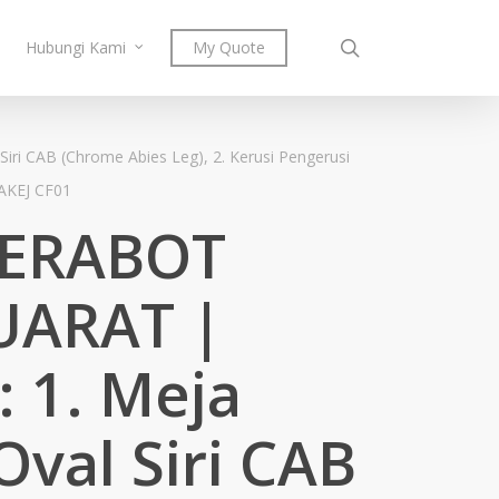
search
Hubungi Kami
My Quote
iri CAB (Chrome Abies Leg), 2. Kerusi Pengerusi
AKEJ CF01
PERABOT
UARAT |
 : 1. Meja
val Siri CAB