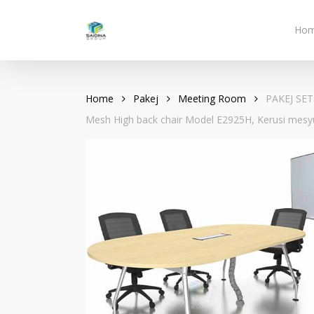
Skip
to
Ho
main
content
Home
Pakej
Meeting Room
PAKEJ SET 
Mesh High back chair Model E2925H, Kerusi mes