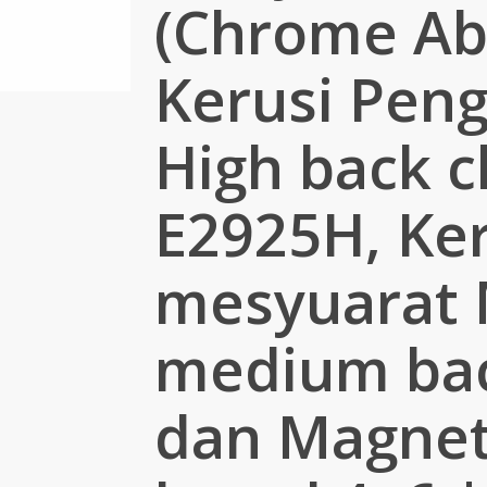
(Chrome Abi
Kerusi Pen
High back c
E2925H, Ker
mesyuarat
medium ba
dan Magnet