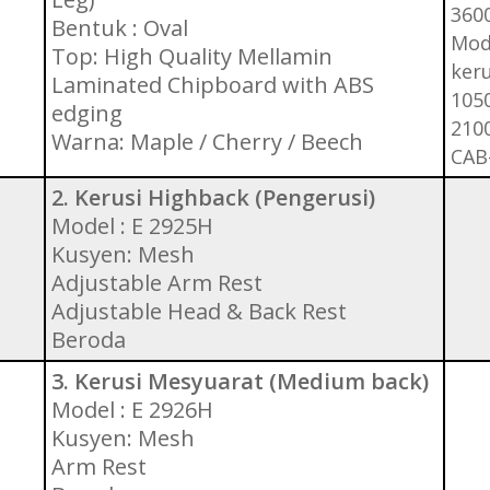
3600
Bentuk : Oval
Mode
Top: High Quality Mellamin
keru
Laminated Chipboard with ABS
1050
edging
2100
Warna: Maple / Cherry / Beech
CAB
2. Kerusi Highback (Pengerusi)
Model : E 2925H
Kusyen: Mesh
Adjustable Arm Rest
Adjustable Head & Back Rest
Beroda
3. Kerusi Mesyuarat (Medium back)
Model : E 2926H
Kusyen: Mesh
Arm Rest