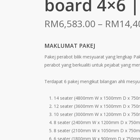
board 4×6 |
RM
6,583.00
–
RM
14,4
MAKLUMAT PAKEJ
Pakej perabot bilik mesyuarat yang lengkap Pa
perabot yang berkualiti untuk pejabat yang mem
Terdapat 6 pakej mengikut bilangan ahli mesyu
14 seater (4800mm W x 1500mm D x 75
12 seater (3600mm W x 1500mm D x 75
10 seater (3000mm W x 1200mm D x 75
8 seater (2400mm W x 1200mm D x 750
8 seater (2100mm W x 1050mm D x 750
6 seater (1800mm W x 900mm D x 750m