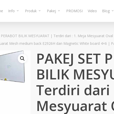
me
Info
Produk
Pakej
PROMOSI
Video
Blog
PERABOT BILIK MESYUARAT | Terdiri dari : 1. Meja Mesyuarat Oval S
yuarat Mesh medium back E2926H dan Magnetic White board 4×6 | P
PAKEJ SET 
BILIK MESY
Terdiri dari
Mesyuarat O