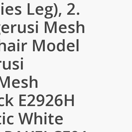
es Leg), 2.
gerusi Mesh
hair Model
usi
 Mesh
ck E2926H
ic White