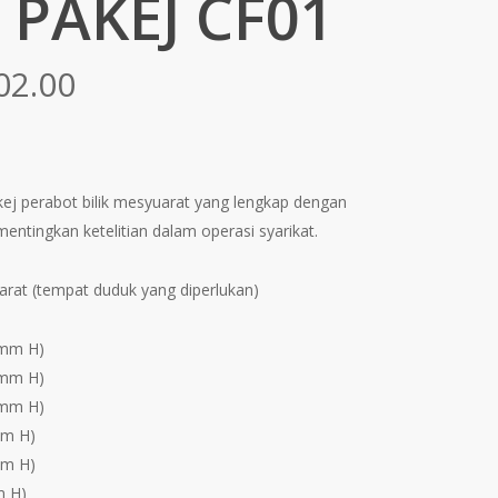
 PAKEJ CF01
Price
02.00
range:
RM6,583.00
through
kej perabot bilik mesyuarat yang lengkap dengan
RM14,402.00
entingkan ketelitian dalam operasi syarikat.
arat (tempat duduk yang diperlukan)
0mm H)
0mm H)
0mm H)
mm H)
mm H)
m H)