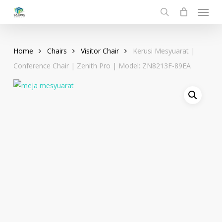
Menu
Skip
to
search
main
content
Home
Chairs
Visitor Chair
Kerusi Mesyuarat |
Conference Chair | Zenith Pro | Model: ZN8213F-89EA