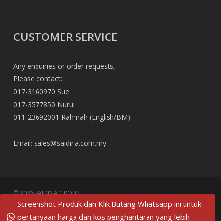
CUSTOMER SERVICE
Any enquiries or order requests,
Please contact:
017-3160970 Sue
017-3577850 Nurul
011-23692001 Rahmah (English/BM)
Email:
sales@saidina.com.my
© 2026 SAIDINA GROUP.
Screenshot Produk dan Klik Butang Whatsapp ini untuk
pertanyaan harga dan kos penghantaran yang lebih
twitter
facebook
pinterest
linkedin
tumblr
dribbble
RSS
github
google-
instagram
flickr