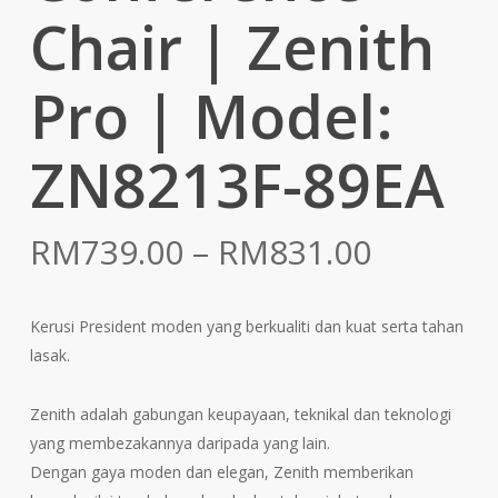
Chair | Zenith
Pro | Model:
ZN8213F-89EA
Price
RM
739.00
–
RM
831.00
range:
RM739.
Kerusi President moden yang berkualiti dan kuat serta tahan
throug
lasak.
RM831.
Zenith adalah gabungan keupayaan, teknikal dan teknologi
yang membezakannya daripada yang lain.
Dengan gaya moden dan elegan, Zenith memberikan