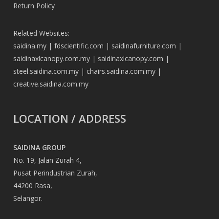
Return Policy
Related Websites:
saidina.my
|
fdscientific.com
|
saidinafurniture.com
|
saidinaxlcanopy.com.my
|
saidinaxlcanopy.com
|
steel.saidina.com.my
|
chairs.saidina.com.my
|
creative.saidina.com.my
LOCATION / ADDRESS
SAIDINA GROUP
No. 19, Jalan Zurah 4,
Pusat Perindustrian Zurah,
44200 Rasa,
Selangor.