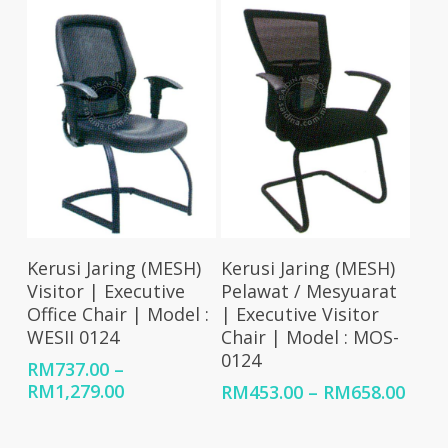
through
through
RM1,036.00
RM917.00
Select Options
Select Options
Kerusi Jaring (MESH)
Kerusi Jaring (MESH)
Visitor | Executive
Pelawat / Mesyuarat
Office Chair | Model :
| Executive Visitor
WESII 0124
Chair | Model : MOS-
0124
RM
737.00
–
Price
RM
1,279.00
Price
RM
453.00
–
RM
658.00
range:
rang
RM737.00
RM45