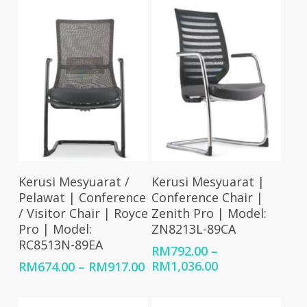
Select Options
Select Options
Kerusi Mesyuarat /
Kerusi Mesyuarat |
Pelawat | Conference
Conference Chair |
/ Visitor Chair | Royce
Zenith Pro | Model:
Pro | Model:
ZN8213L-89CA
RC8513N-89EA
RM
792.00
–
Price
Price
RM
1,036.00
RM
674.00
–
RM
917.00
range:
range:
RM792.00
RM674.00