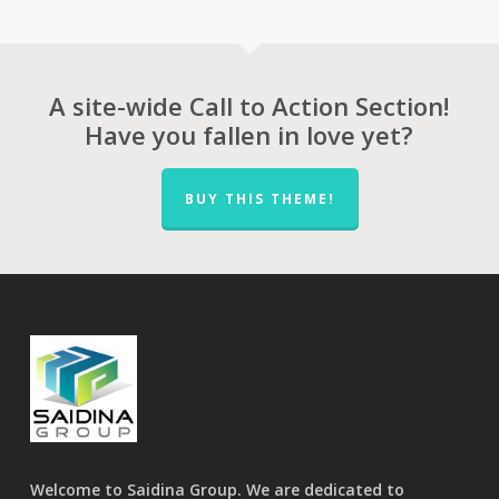
through
thro
RM1,279.00
RM65
A site-wide Call to Action Section!
Have you fallen in love yet?
BUY THIS THEME!
Welcome to Saidina Group. We are dedicated to