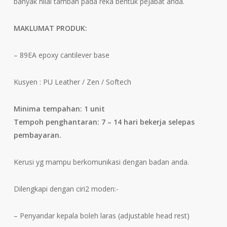
banyak nilai tambah pada reka bentuk pejabat anda.
MAKLUMAT PRODUK:
– 89EA epoxy cantilever base
Kusyen : PU Leather / Zen / Softech
Minima tempahan: 1 unit
Tempoh penghantaran: 7 – 14 hari bekerja selepas
pembayaran.
Kerusi yg mampu berkomunikasi dengan badan anda.
Dilengkapi dengan ciri2 moden:-
– Penyandar kepala boleh laras (adjustable head rest)