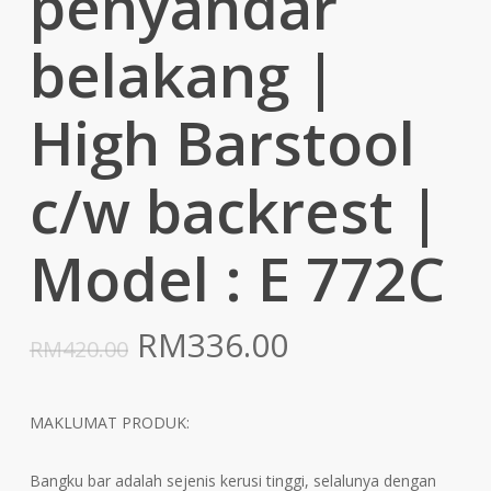
penyandar
belakang |
High Barstool
c/w backrest |
Model : E 772C
Original
Current
RM
336.00
RM
420.00
price
price
was:
is:
MAKLUMAT PRODUK:
RM420.00.
RM336.00.
Bangku bar adalah sejenis kerusi tinggi, selalunya dengan