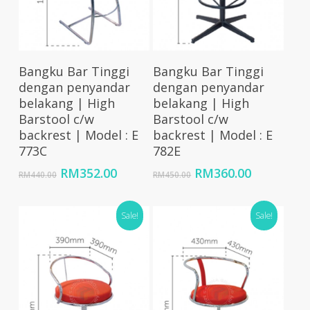
Select Options
Select Options
Bangku Bar Tinggi
Bangku Bar Tinggi
dengan penyandar
dengan penyandar
belakang | High
belakang | High
Barstool c/w
Barstool c/w
backrest | Model : E
backrest | Model : E
773C
782E
Original
Current
Original
Current
RM
352.00
RM
360.00
RM
440.00
RM
450.00
price
price
price
price
was:
is:
was:
is:
RM440.00.
RM352.00.
Sale!
RM450.00.
RM360.00
Sale!