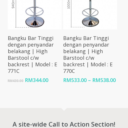
Select Options
Select Options
Bangku Bar Tinggi
Bangku Bar Tinggi
dengan penyandar
dengan penyandar
belakang | High
belakang | High
Barstool c/w
Barstool c/w
backrest | Model : E
backrest | Model : E
771C
770C
Original
Current
Price
RM
344.00
RM
533.00
–
RM
538.00
RM
430.00
price
price
rang
was:
is:
RM53
RM430.00.
RM344.00.
thro
RM53
A site-wide Call to Action Section!