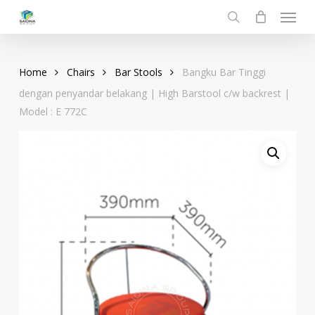
Menu
Skip
to
search
main
content
Home
Chairs
Bar Stools
Bangku Bar Tinggi
dengan penyandar belakang | High Barstool c/w backrest |
Model : E 772C