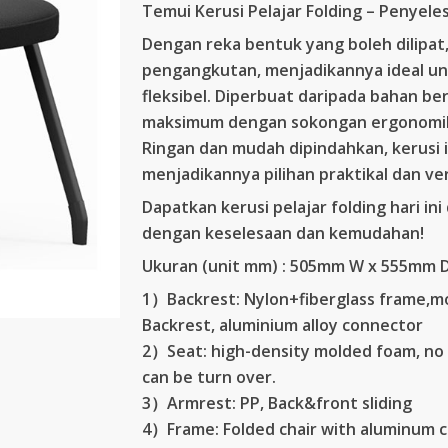
Temui Kerusi Pelajar Folding – Penyele
RM423.00.
RM37
Dengan reka bentuk yang boleh dilipa
pengangkutan, menjadikannya ideal untu
fleksibel. Diperbuat daripada bahan be
maksimum dengan sokongan ergonomik 
Ringan dan mudah dipindahkan, kerusi i
menjadikannya pilihan praktikal dan ve
Dapatkan kerusi pelajar folding hari in
dengan keselesaan dan kemudahan!
Ukuran (unit mm) : 505mm W x 555mm 
1）Backrest: Nylon+fiberglass frame,mol
Backrest, aluminium alloy connector
2）Seat: high-density molded foam, no 
can be turn over.
3）Armrest: PP, Back&front sliding
4）Frame: Folded chair with aluminum co