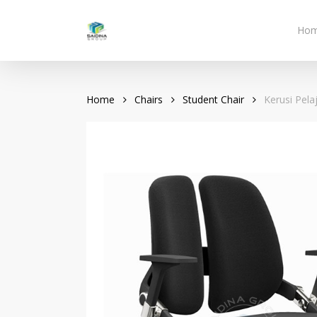
Skip
to
Ho
main
content
Home
Chairs
Student Chair
Kerusi Pela