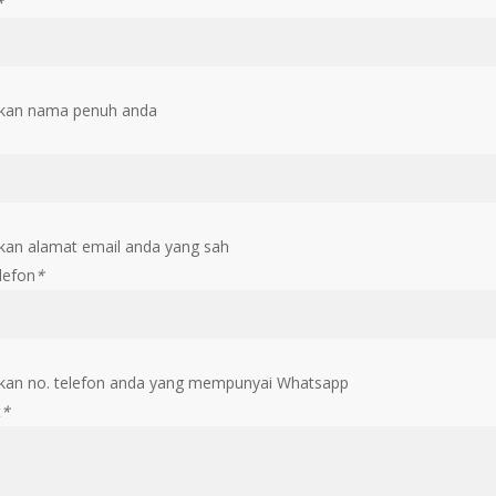
*
kan nama penuh anda
an alamat email anda yang sah
lefon
*
an no. telefon anda yang mempunyai Whatsapp
t
*