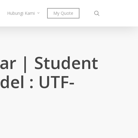
search
Hubungi Kami
My Quote
jar | Student
del : UTF-
ent
e