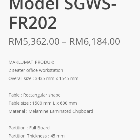
Model SGWS-
FR202
Pric
RM
5,362.00
–
RM
6,184.00
rang
RM5
MAKLUMAT PRODUK:
thr
2 seater office workstation
RM6
Overall size : 3435 mm x 1545 mm
Table : Rectangular shape
Table size : 1500 mm L x 600 mm
Material : Melamine Laminated Chipboard
Partition : Full Board
Partition Thickness : 45 mm