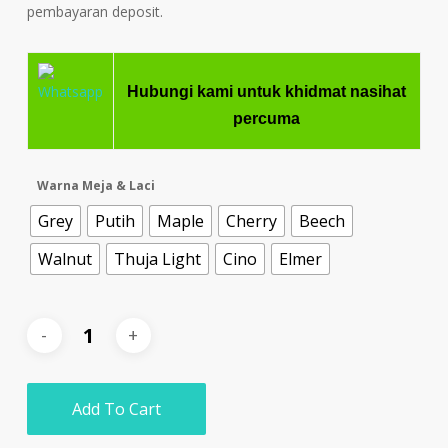
pembayaran deposit.
Hubungi kami untuk khidmat nasihat
percuma
Warna Meja & Laci
Grey
Putih
Maple
Cherry
Beech
Walnut
Thuja Light
Cino
Elmer
Add To Cart