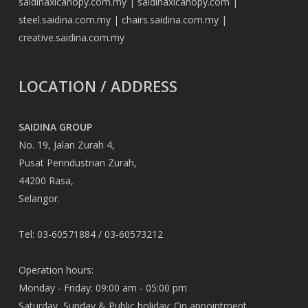
saidinaxlcanopy.com.my
|
saidinaxlcanopy.com
|
steel.saidina.com.my
|
chairs.saidina.com.my
|
creative.saidina.com.my
LOCATION / ADDRESS
SAIDINA GROUP
No. 19, Jalan Zurah 4,
Pusat Perindustrian Zurah,
44200 Rasa,
Selangor.
Tel: 03-60571884 / 03-60573212
Operation hours:
Monday - Friday: 09:00 am - 05:00 pm
Saturday, Sunday & Public holiday: On appointment