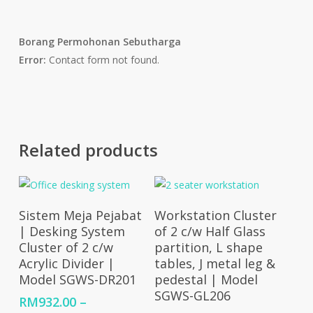
Borang Permohonan Sebutharga
Error:
Contact form not found.
Related products
Select Options
Select Options
Sistem Meja Pejabat
Workstation Cluster
| Desking System
of 2 c/w Half Glass
Cluster of 2 c/w
partition, L shape
Acrylic Divider |
tables, J metal leg &
Model SGWS-DR201
pedestal | Model
SGWS-GL206
RM
932.00
–