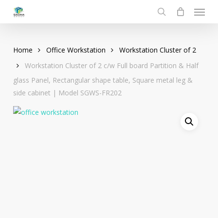
Menu
Skip
to
search
main
content
Home
Office Workstation
Workstation Cluster of 2
Workstation Cluster of 2 c/w Full board Partition & Half
glass Panel, Rectangular shape table, Square metal leg &
side cabinet | Model SGWS-FR202