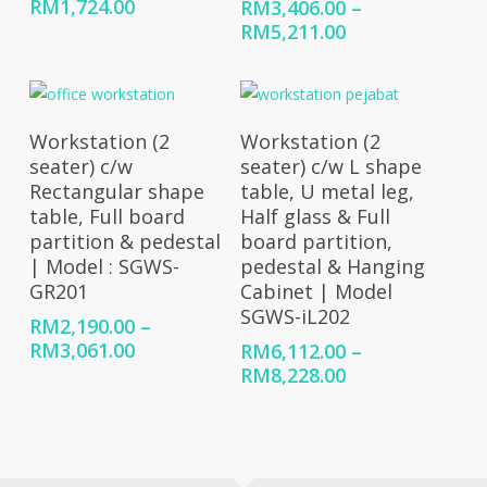
Price
RM
1,724.00
RM
3,406.00
–
range:
Price
RM
5,211.00
RM932.00
range:
through
RM3,406.00
RM1,724.00
through
RM5,211.00
Select Options
Select Options
Workstation (2
Workstation (2
seater) c/w
seater) c/w L shape
Rectangular shape
table, U metal leg,
table, Full board
Half glass & Full
partition & pedestal
board partition,
| Model : SGWS-
pedestal & Hanging
GR201
Cabinet | Model
SGWS-iL202
RM
2,190.00
–
Price
RM
3,061.00
RM
6,112.00
–
range:
Price
RM
8,228.00
RM2,190.00
range:
through
RM6,112.00
RM3,061.00
through
RM8,228.00