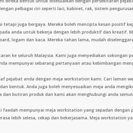
mi direka bentuk untuk disesuaikan dengan persekitaran pejab
ngan pelbagai ciri seperti laci, kabinet, rak, sistem pengurusa
i tetapi juga bergaya. Mereka boleh mencipta kesan positif ke
epada anda untuk bekerja dengan lebih produktif dan kreatif. 
pboard, logam dan kaca. Mereka tahan lama, mudah diselenggar
aran ke seluruh Malaysia. Kami juga menyediakan sokongan p
 anda mempunyai sebarang pertanyaan atau kebimbangan meng
af pejabat anda dengan meja workstation kami. Cari laman web
na dan bentuk. Anda juga boleh menyesuaikan meja anda mengi
da dan butiran produk dan kami akan menghubungi anda semul
ti faedah mempunyai meja workstation yang sepadan dengan p
asa lebih selesa, cekap dan bekerjasama. Meja workstation ya