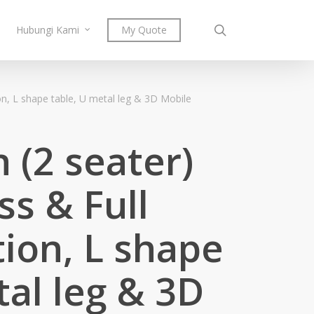
search
Hubungi Kami
My Quote
ion, L shape table, U metal leg & 3D Mobile
 (2 seater)
ss & Full
tion, L shape
tal leg & 3D