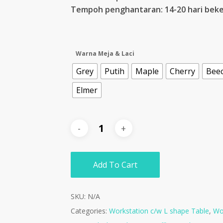
Tempoh penghantaran: 14-20 hari beke
Warna Meja & Laci
Grey
Putih
Maple
Cherry
Bee
Elmer
Add To Cart
SKU:
N/A
Categories:
Workstation c/w L shape Table
,
Wor