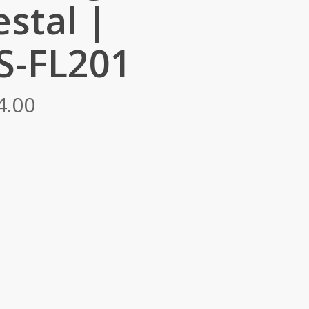
stal |
S-FL201
Price
4.00
range:
RM4,791.00
through
RM5,384.00