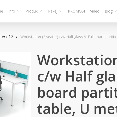
me
Info
Produk
Pakej
PROMOSI
Video
Blog
ter of 2
Workstation (2 seater) c/w Half glass & Full board partit
Workstation
c/w Half gla
board parti
table, U me