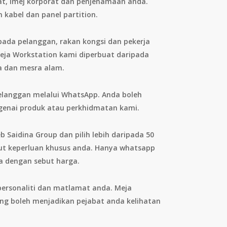
at, imej korporat dan penjenamaan anda.
n kabel dan panel partition.
pada pelanggan, rakan kongsi dan pekerja
Meja Workstation kami diperbuat daripada
a dan mesra alam.
elanggan melalui WhatsApp. Anda boleh
enai produk atau perkhidmatan kami.
 Saidina Group dan pilih lebih daripada 50
kut keperluan khusus anda. Hanya whatsapp
a dengan sebut harga.
ersonaliti dan matlamat anda. Meja
ng boleh menjadikan pejabat anda kelihatan