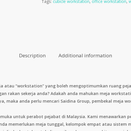
Tags:
cubicle workstation
,
office workstation
,
w
Description
Additional information
ja atau “workstation” yang boleh mengoptimumkan ruang pej
an rakan sekerja anda? Adakah anda mahukan meja workstat
 ya, maka anda perlu mencari Saidina Group, pembekal meja wor
emuka untuk perabot pejabat di Malaysia. Kami menawarkan pe
anda memerlukan meja tunggal, kelompok empat atau sistem 