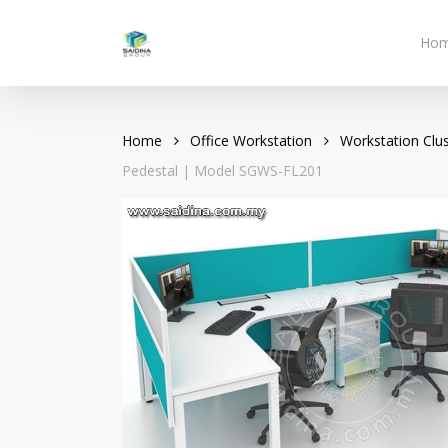
Skip
to
Ho
main
content
Home
Office Workstation
Workstation Clus
Pedestal | Model SGWS-FL201