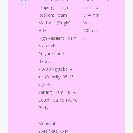
(Bujang) | High
mm L x
Resilient Foam
914 mm
Mattress (Single) |
W x
HRF
102mm
High Resilient Foam
T
Material:
Polyurethane
Berat:
7.0-8.0 kg (tebal 4
inci)Density: 35-45
kg/m3
Sarung Tilam: 100%
Cotton Calico Fabric
Greige
Menepati
Spesifikasi KPM