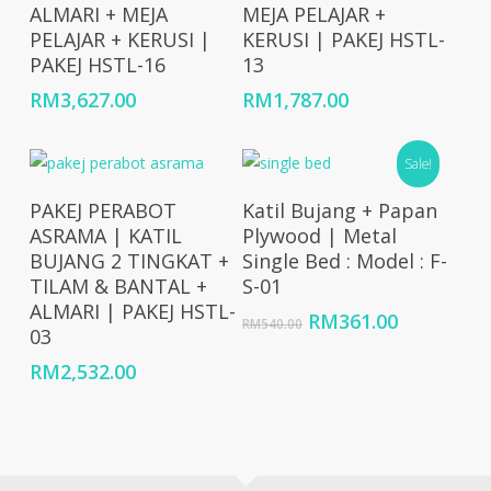
ALMARI + MEJA
MEJA PELAJAR +
PELAJAR + KERUSI |
KERUSI | PAKEJ HSTL-
PAKEJ HSTL-16
13
RM
3,627.00
RM
1,787.00
Sale!
Add To Cart
Add To Cart
PAKEJ PERABOT
Katil Bujang + Papan
ASRAMA | KATIL
Plywood | Metal
BUJANG 2 TINGKAT +
Single Bed : Model : F-
TILAM & BANTAL +
S-01
ALMARI | PAKEJ HSTL-
Original
Current
RM
361.00
RM
540.00
03
price
price
was:
is:
RM
2,532.00
RM540.00.
RM361.00