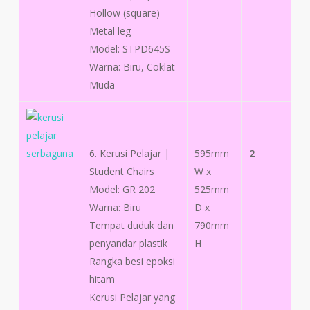
Hollow (square)
Metal leg
Model: STPD645S
Warna: Biru, Coklat
Muda
6. Kerusi Pelajar |
595mm
2
Student Chairs
W x
Model: GR 202
525mm
Warna: Biru
D x
Tempat duduk dan
790mm
penyandar plastik
H
Rangka besi epoksi
hitam
Kerusi Pelajar yang