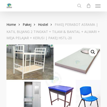
Menu
Skip
to
search
main
content
Home
Pakej
Hostel
PAKEJ PERABOT ASRAMA |
KATIL BUJANG 2 TINGKAT + TILAM & BANTAL + ALMARI +
MEJA PELAJAR + KERUSI | PAKEJ HSTL-20