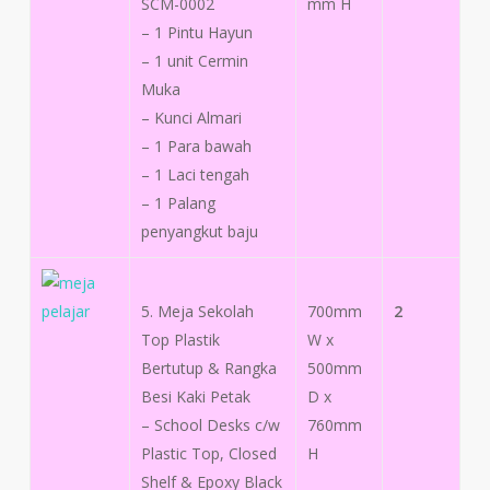
SCM-0002
mm H
– 1 Pintu Hayun
– 1 unit Cermin
Muka
– Kunci Almari
– 1 Para bawah
– 1 Laci tengah
– 1 Palang
penyangkut baju
5. Meja Sekolah
700mm
2
Top Plastik
W x
Bertutup & Rangka
500mm
Besi Kaki Petak
D x
– School Desks c/w
760mm
Plastic Top, Closed
H
Shelf & Epoxy Black