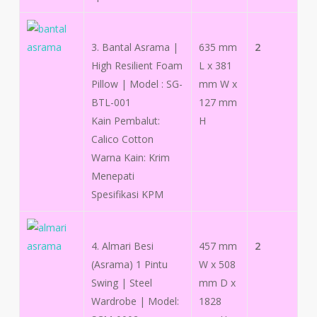
3. Bantal Asrama |
635 mm
2
High Resilient Foam
L x 381
Pillow | Model : SG-
mm W x
BTL-001
127 mm
Kain Pembalut:
H
Calico Cotton
Warna Kain: Krim
Menepati
Spesifikasi KPM
4. Almari Besi
457 mm
2
(Asrama) 1 Pintu
W x 508
Swing | Steel
mm D x
Wardrobe | Model:
1828