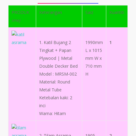
PRODUK
Keterangan
Saiz
Kuantiti
imej
1. Katil Bujang 2
1990mm
1
Tingkat + Papan
L x 1015
Plywood | Metal
mm W x
Double Decker Bed
710 mm
Model : MRSM-002
H
Material: Round
Metal Tube
Ketebalan kaki: 2
inci
Warna: Hitam
2. Tilam Asrama
1905
2